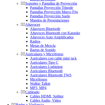
Soportes y Pantallas de Proyección
Pantallas Proyección Trípode
Pantallas Proyección Marco Fijo
Pantallas Proyección Suelo
Mandos de Presentaciones
Altavoces
Altavoces Bluetooth
Altavoces Bluetooth con Karaoke
Altavoces Auto Amplificados
Radios
Mesas de Mezcla
Barras de Sonido
Auriculares y Micrófonos
Auriculares con cable mini jack
Auriculares Tipo C
Auriculares Lightning
Auriculares Bluetooth
Auriculares Bluetooth TWS
Micrófonos
Walkie Talkie
MP3, MP4
Cableado
Cables HDMI, Splitter
Cables Audio, Video
Redes y Vigilancia