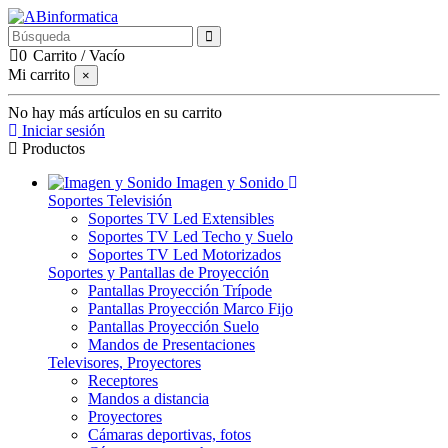
0
Carrito
/
Vacío
Mi carrito
×
No hay más artículos en su carrito
Iniciar sesión
Productos
Imagen y Sonido
Soportes Televisión
Soportes TV Led Extensibles
Soportes TV Led Techo y Suelo
Soportes TV Led Motorizados
Soportes y Pantallas de Proyección
Pantallas Proyección Trípode
Pantallas Proyección Marco Fijo
Pantallas Proyección Suelo
Mandos de Presentaciones
Televisores, Proyectores
Receptores
Mandos a distancia
Proyectores
Cámaras deportivas, fotos