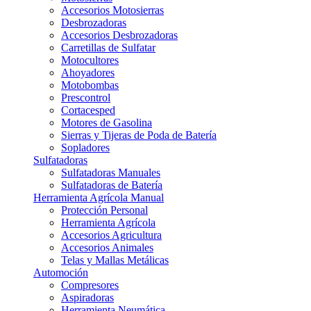
Accesorios Motosierras
Desbrozadoras
Accesorios Desbrozadoras
Carretillas de Sulfatar
Motocultores
Ahoyadores
Motobombas
Prescontrol
Cortacesped
Motores de Gasolina
Sierras y Tijeras de Poda de Batería
Sopladores
Sulfatadoras
Sulfatadoras Manuales
Sulfatadoras de Batería
Herramienta Agrícola Manual
Protección Personal
Herramienta Agrícola
Accesorios Agricultura
Accesorios Animales
Telas y Mallas Metálicas
Automoción
Compresores
Aspiradoras
Herramienta Neumática