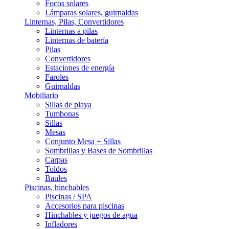
Focos solares
Lámparas solares, guirnaldas
Linternas, Pilas, Convertidores
Linternas a pilas
Linternas de batería
Pilas
Convertidores
Estaciones de energía
Faroles
Guirnaldas
Mobiliario
Sillas de playa
Tumbonas
Sillas
Mesas
Conjunto Mesa + Sillas
Sombrillas y Bases de Sombrillas
Carpas
Toldos
Baules
Piscinas, hinchables
Piscinas / SPA
Accesorios para piscinas
Hinchables y juegos de agua
Infladores