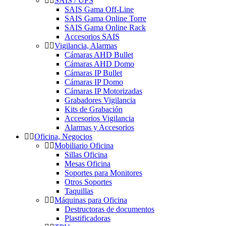
SAIS / UPS
SAIS Gama Off-Line
SAIS Gama Online Torre
SAIS Gama Online Rack
Accesorios SAIS
Vigilancia, Alarmas
Cámaras AHD Bullet
Cámaras AHD Domo
Cámaras IP Bullet
Cámaras IP Domo
Cámaras IP Motorizadas
Grabadores Vigilancia
Kits de Grabación
Accesorios Vigilancia
Alarmas y Accesorios
Oficina, Negocios
Mobiliario Oficina
Sillas Oficina
Mesas Oficina
Soportes para Monitores
Otros Soportes
Taquillas
Máquinas para Oficina
Destructoras de documentos
Plastificadoras