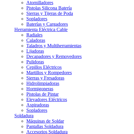
Atornilladores
Pistolas Silicona Batería
Sierras y Tijeras de Poda
Sopladores
Baterías y Cargadores
Herramienta Eléctrica Cable
Radiales
Caladoras
Taladros y Multiherramientas
Lijadoras
Decapadores y Removedores
Pulidoras
Cepillos Eléctricos
Martillos y Rompedores
Sierras y Fresadoras
Hidrolimpiadoras
Hormigoneras
Pistolas de Pintar
Elevadores Eléctricos
Aspiradoras
Sopladores
Soldadura
Máquinas de Soldar
Pantallas Soldadura
Accesorios Soldadura