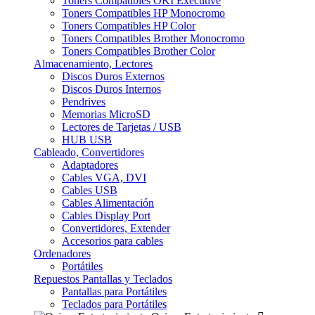
Toners Compatibles OKI Executive
Toners Compatibles HP Monocromo
Toners Compatibles HP Color
Toners Compatibles Brother Monocromo
Toners Compatibles Brother Color
Almacenamiento, Lectores
Discos Duros Externos
Discos Duros Internos
Pendrives
Memorias MicroSD
Lectores de Tarjetas / USB
HUB USB
Cableado, Convertidores
Adaptadores
Cables VGA, DVI
Cables USB
Cables Alimentación
Cables Display Port
Convertidores, Extender
Accesorios para cables
Ordenadores
Portátiles
Repuestos Pantallas y Teclados
Pantallas para Portátiles
Teclados para Portátiles