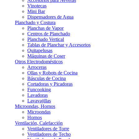
Accesorios para Neveras
Vinotecas
Mini Bar
Dispensadores de Agua
Planchado y Costura
Planchas de Vapor
Centros de Planchado
Planchado Vertical
Tablas de Planchar y Accesorios
Quitapelusas
Máquinas de Coser
Otros Electrodomésticos
Arroceras
Ollas y Robots de Cocina
Básculas de Cocina
Cortadoras y Picadoras
Funcooking
Lavadoras
Lavavajillas
Microondas, Hornos
Microondas
Hornos
Ventilación, Calefacción
Ventiladores de Torre
Ventiladores de Techo