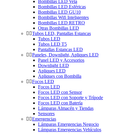
Bombillas LED Vela
Bombillas LED Esféricas
Bombillas LED GU10
Bombillas Wifi Inteligentes
Bombillas LED RETRO
Otras Bombillas LED
Tubos LED, Pantallas Estancas
Tubos LED
Tubos LED T5
Pantallas Estancas LED
Paneles, Downlight, Apliques LED
Panel LED y Accesorios
Downlight LED
Apliques LED
Apliques con Bombilla
Focos LED
Focos LED
Focos LED con Sensor
Focos LED con Soporte y Trípode
Focos LED con Batería
Lámparas Almacén y Tiendas
Sensores
Emergencias
Lámparas Emergencias Negocio
Lámparas Emergencias Vehículos