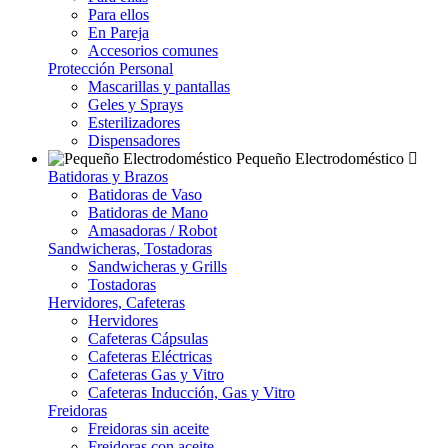
Para ellos
En Pareja
Accesorios comunes
Protección Personal
Mascarillas y pantallas
Geles y Sprays
Esterilizadores
Dispensadores
Pequeño Electrodoméstico
Batidoras y Brazos
Batidoras de Vaso
Batidoras de Mano
Amasadoras / Robot
Sandwicheras, Tostadoras
Sandwicheras y Grills
Tostadoras
Hervidores, Cafeteras
Hervidores
Cafeteras Cápsulas
Cafeteras Eléctricas
Cafeteras Gas y Vitro
Cafeteras Inducción, Gas y Vitro
Freidoras
Freidoras sin aceite
Freidoras con aceite