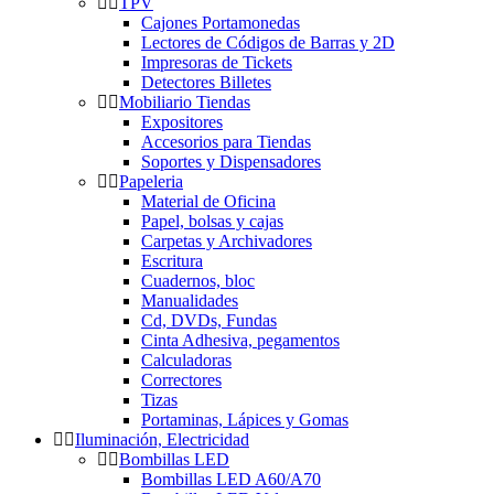
TPV
Cajones Portamonedas
Lectores de Códigos de Barras y 2D
Impresoras de Tickets
Detectores Billetes
Mobiliario Tiendas
Expositores
Accesorios para Tiendas
Soportes y Dispensadores
Papeleria
Material de Oficina
Papel, bolsas y cajas
Carpetas y Archivadores
Escritura
Cuadernos, bloc
Manualidades
Cd, DVDs, Fundas
Cinta Adhesiva, pegamentos
Calculadoras
Correctores
Tizas
Portaminas, Lápices y Gomas
Iluminación, Electricidad
Bombillas LED
Bombillas LED A60/A70