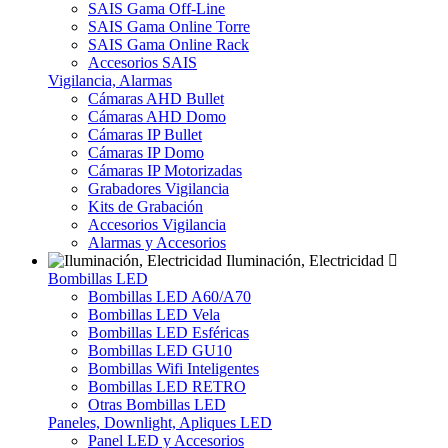
SAIS Gama Off-Line
SAIS Gama Online Torre
SAIS Gama Online Rack
Accesorios SAIS
Vigilancia, Alarmas
Cámaras AHD Bullet
Cámaras AHD Domo
Cámaras IP Bullet
Cámaras IP Domo
Cámaras IP Motorizadas
Grabadores Vigilancia
Kits de Grabación
Accesorios Vigilancia
Alarmas y Accesorios
Iluminación, Electricidad
Bombillas LED
Bombillas LED A60/A70
Bombillas LED Vela
Bombillas LED Esféricas
Bombillas LED GU10
Bombillas Wifi Inteligentes
Bombillas LED RETRO
Otras Bombillas LED
Paneles, Downlight, Apliques LED
Panel LED y Accesorios