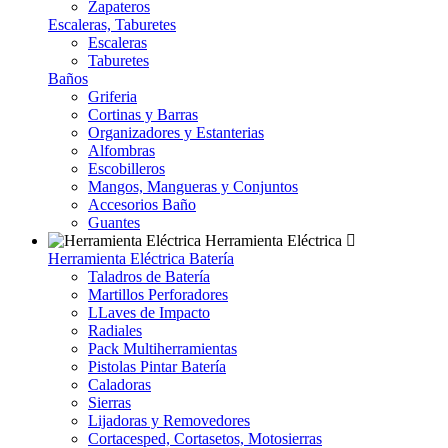
Zapateros
Escaleras, Taburetes
Escaleras
Taburetes
Baños
Griferia
Cortinas y Barras
Organizadores y Estanterias
Alfombras
Escobilleros
Mangos, Mangueras y Conjuntos
Accesorios Baño
Guantes
Herramienta Eléctrica
Herramienta Eléctrica Batería
Taladros de Batería
Martillos Perforadores
LLaves de Impacto
Radiales
Pack Multiherramientas
Pistolas Pintar Batería
Caladoras
Sierras
Lijadoras y Removedores
Cortacesped, Cortasetos, Motosierras