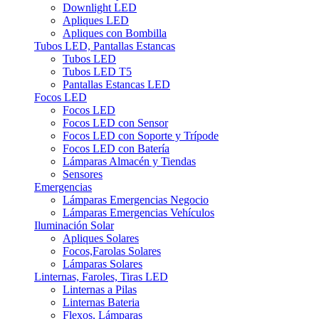
Downlight LED
Apliques LED
Apliques con Bombilla
Tubos LED, Pantallas Estancas
Tubos LED
Tubos LED T5
Pantallas Estancas LED
Focos LED
Focos LED
Focos LED con Sensor
Focos LED con Soporte y Trípode
Focos LED con Batería
Lámparas Almacén y Tiendas
Sensores
Emergencias
Lámparas Emergencias Negocio
Lámparas Emergencias Vehículos
Iluminación Solar
Apliques Solares
Focos,Farolas Solares
Lámparas Solares
Linternas, Faroles, Tiras LED
Linternas a Pilas
Linternas Bateria
Flexos, Lámparas