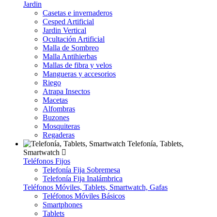
Jardin
Casetas e invernaderos
Cesped Artificial
Jardin Vertical
Ocultación Artificial
Malla de Sombreo
Malla Antihierbas
Mallas de fibra y velos
Mangueras y accesorios
Riego
Atrapa Insectos
Macetas
Alfombras
Buzones
Mosquiteras
Regaderas
Telefonía, Tablets,
Smartwatch
Teléfonos Fijos
Telefonía Fija Sobremesa
Telefonía Fija Inalámbrica
Teléfonos Móviles, Tablets, Smartwatch, Gafas
Teléfonos Móviles Básicos
Smartphones
Tablets