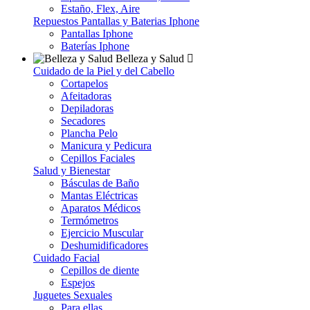
Estaño, Flex, Aire
Repuestos Pantallas y Baterias Iphone
Pantallas Iphone
Baterías Iphone
Belleza y Salud
Cuidado de la Piel y del Cabello
Cortapelos
Afeitadoras
Depiladoras
Secadores
Plancha Pelo
Manicura y Pedicura
Cepillos Faciales
Salud y Bienestar
Básculas de Baño
Mantas Eléctricas
Aparatos Médicos
Termómetros
Ejercicio Muscular
Deshumidificadores
Cuidado Facial
Cepillos de diente
Espejos
Juguetes Sexuales
Para ellas