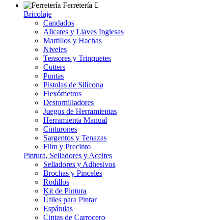
Ferretería
Bricolaje
Candados
Alicates y Llaves Inglesas
Martillos y Hachas
Niveles
Tensores y Trinquetes
Cutters
Puntas
Pistolas de Silicona
Flexómetros
Destornilladores
Juegos de Herramientas
Herramienta Manual
Cinturones
Sargentos y Tenazas
Film y Precinto
Pintura, Selladores y Aceites
Selladores y Adhesivos
Brochas y Pinceles
Rodillos
Kit de Pintura
Útiles para Pintar
Espátulas
Cintas de Carrocero