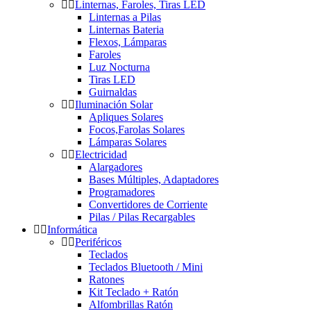
Linternas, Faroles, Tiras LED
Linternas a Pilas
Linternas Bateria
Flexos, Lámparas
Faroles
Luz Nocturna
Tiras LED
Guirnaldas
Iluminación Solar
Apliques Solares
Focos,Farolas Solares
Lámparas Solares
Electricidad
Alargadores
Bases Múltiples, Adaptadores
Programadores
Convertidores de Corriente
Pilas / Pilas Recargables
Informática
Periféricos
Teclados
Teclados Bluetooth / Mini
Ratones
Kit Teclado + Ratón
Alfombrillas Ratón