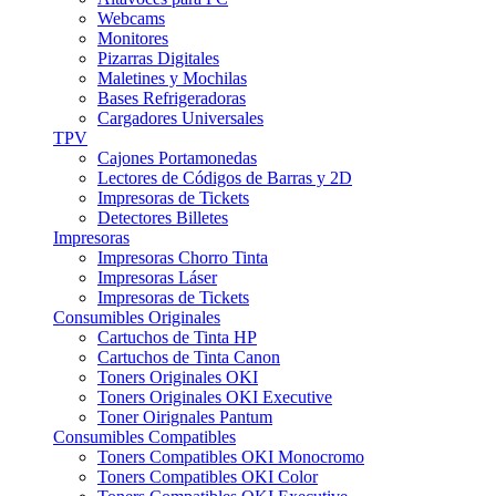
Webcams
Monitores
Pizarras Digitales
Maletines y Mochilas
Bases Refrigeradoras
Cargadores Universales
TPV
Cajones Portamonedas
Lectores de Códigos de Barras y 2D
Impresoras de Tickets
Detectores Billetes
Impresoras
Impresoras Chorro Tinta
Impresoras Láser
Impresoras de Tickets
Consumibles Originales
Cartuchos de Tinta HP
Cartuchos de Tinta Canon
Toners Originales OKI
Toners Originales OKI Executive
Toner Oirignales Pantum
Consumibles Compatibles
Toners Compatibles OKI Monocromo
Toners Compatibles OKI Color